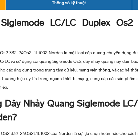
Thông số kỹ thuật
Siglemode LC/LC Duplex Os2 
s2 332-24Os2L1L1002 Norden là một loại cáp quang chuyên dụng được 
C/LC và sử dụng sợi quang Siglemode Os2, dây nhảy quang này đảm bảo t
ho các ứng dụng trong trung tâm dữ liệu, mạng viễn thông, và các hệ thố
t thương hiệu uy tín trong ngành thiết bị mạng, cung cấp các sản phẩm c
hiệp.
g
Dây Nhảy Quang Siglemode LC/
den?
OS2 332-24OS2L1L1002 của Norden là sự lựa chọn hoàn hảo cho các h