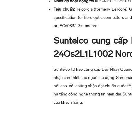
Nhiệt độ hoạt động tối ưu:
-40°C ~ +75°C/+
Tiêu chuẩn:
Telcordia (formerly Bellcore)
specification for fibre optic connectors 
or IEC60332-3 standard
Suntelco cung cấp
24Os2L1L1002 Norde
Suntelco tự hào cung cấp Dây Nhảy Quan
nhận cần thiết cho người sử dụng. Sản phẩm 
nối cao. Với chứng nhận đạt chuẩn quốc t
hạ tầng công nghệ thông tin hiện đại. Sunt
của khách hàng.
5 Người đánh giá
Category 6A/Class Eₐ UTP patch cords are 
offered in off white, blue, and red UTP cabl