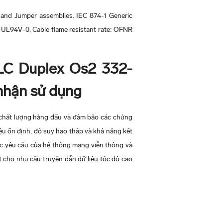
 and Jumper assemblies. IEC 874-1 Generic
 UL94V-0, Cable flame resistant rate: OFNR
LC Duplex Os2 332-
nhận sử dụng
hất lượng hàng đầu và đảm bảo các chứng
iệu ổn định, độ suy hao thấp và khả năng kết
c yêu cầu của hệ thống mạng viễn thông và
t cho nhu cầu truyền dẫn dữ liệu tốc độ cao
ular plug on each end. Patch cords are
oth T568A and T568B wiring schemes.