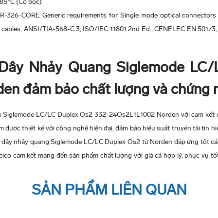
85°C (Có bọc)
 GR-326-CORE Generic requirements for Single mode optical connectors
and cables, ANSI/TIA-568-C.3, ISO/IEC 11801 2nd Ed., CENELEC EN 50173,
 Dây Nhảy Quang Siglemode LC/
n đảm bảo chất lượng và chứng 
g Siglemode LC/LC Duplex Os2 332-24Os2L1L1002 Norden với cam kết c
được thiết kế với công nghệ hiện đại, đảm bảo hiệu suất truyền tải tín h
ế, dây nhảy quang Siglemode LC/LC Duplex Os2 từ Norden đáp ứng tốt cá
elco cam kết mang đến sản phẩm chất lượng với giá cả hợp lý, phục vụ tố
constructed of 26 AWG twisted pair stranded copper cable with a UTP mod
SẢN PHẨM LIÊN QUAN
e for design flexibility. All patch cords are wired to be compatible with b