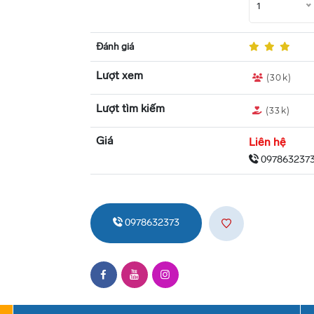
1
Đánh giá
Lượt xem
(30k)
Lượt tìm kiếm
(33k)
Giá
Liên hệ
097863237
0978632373