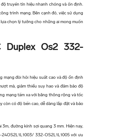
 độ truyền tín hiệu nhanh chóng và ốn định.
 công trình mạng. Bên cạnh đó, việc sử dụng
à lựa chọn lý tưởng cho những ai mong muốn
 Duplex Os2 332-
mạng đòi hỏi hiệu suất cao và độ ổn định
 mượt mà, giảm thiểu suy hao và đảm bảo độ
dụng mạng tầm xa với băng thông rộng và tốc
y còn có độ bền cao, dễ dàng lắp đặt và bảo
3m, đường kính sợi quang 3 mm. Hiện nay,
32-24OS2L1L1003/ 332-OS2L1L1005 với ưu