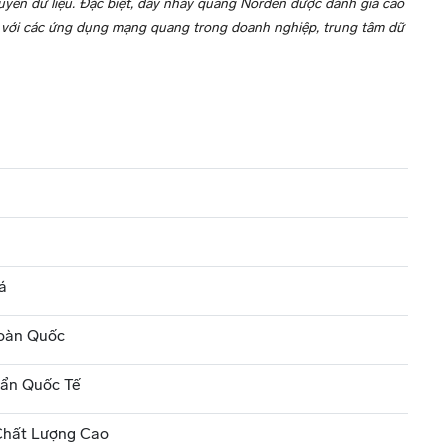
ruyền dữ liệu. Đặc biệt, dây nhảy quang Norden được đánh giá cao
 với các ứng dụng mạng quang trong doanh nghiệp, trung tâm dữ
á
oàn Quốc
ẩn Quốc Tế
hất Lượng Cao