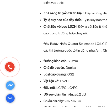
điểm vượt trội:
Khả năng truyền tải tín hiệu:
Đây là dòng dây
Tỷ lệ suy hao của dây thấp:
Tỷ lệ suy hao th
Chất liệu vỏ bọc LSZH:
Đây là vật liệu ít k
cao trong trường hợp cháy nổ.
Đây là dây Nhảy Quang Siglemode LC/LC Du
các thị trường quốc tế tin dùng như Anh, C
Đường kính cáp:
3.0mm
Chế độ truyền:
Duplex
Loại cáp quang:
OS2
Vật liệu vỏ:
LSZH
Đầu nối:
LC/PC-LC/PC
Độ suy giảm tín hiệu:
≤0.2 dB
Chiều dài dây:
2m/3m/5m