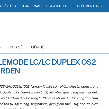
 GIỎ HÀNG
THANH TOÁN
XEM YÊU THÍCH
TRA CỨU ĐƠN HÀNG
N
CHIA SẺ
LIÊN HỆ
LEMODE LC/LC DUPLEX OS2
ORDEN
32-24OS2L1L1002 Norden là một sản phẩm chuyên dụng trong
/LC duplex và sử dụng chuẩn OS2, dây nhảy quang này mang lại hiệu
 lên tới 10 km ở bước sóng 1310 nm và 40 km ở bước sóng 1550 nm.
ạo từ sợi quang singlemode, giúp giảm thiểu suy hao tín hiệu,