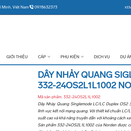
í Minh, Việt Nam
0978632373
XEM
GIỚI THIỆU
CÁP
PHỤ KIỆN
DỊCH VỤ
DỰ Á
DÂY NHẢY QUANG SIG
332-24OS2L1L1002 N
Mã sản phẩm: 332-24OS2L1L1002
Dây Nhảy Quang Singlemode LC/LC Duplex OS2 3
lĩnh vực kết nối mạng quang. Với thiết kế chuẩn LC
suất cao và khả năng truyền dẫn với khoảng cách xa
Sản phẩm 332-24OS2L1L1002 của Norden được chế t