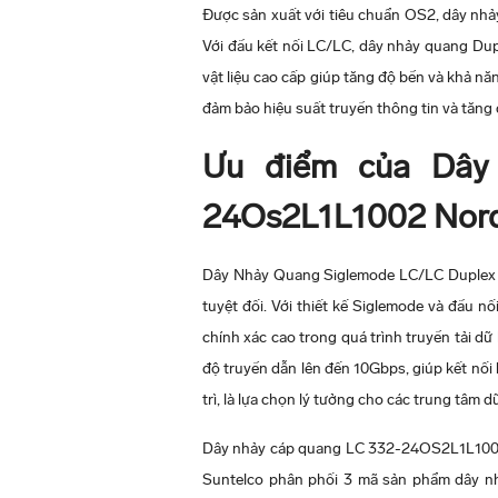
Được sản xuất với tiêu chuẩn OS2, dây nhảy
Với đầu kết nối LC/LC, dây nhảy quang Dupl
vật liệu cao cấp giúp tăng độ bền và khả 
đảm bảo hiệu suất truyền thông tin và tăng
Ưu điểm của Dây
24Os2L1L1002 Nor
Dây Nhảy Quang Siglemode LC/LC Duplex O
tuyệt đối. Với thiết kế Siglemode và đầu 
chính xác cao trong quá trình truyền tải d
độ truyền dẫn lên đến 10Gbps, giúp kết nối
trì, là lựa chọn lý tưởng cho các trung tâm d
Dây nhảy cáp quang LC 332-24OS2L1L1003 
Suntelco phân phối 3 mã sản phẩm dây 