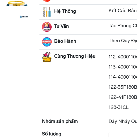
Kết Cấu Bảo
Hệ Thống
Tác Phong C
Tư Vấn
Theo Quy Đị
Bảo Hành
Cùng Thương Hiệu
112-4000110
113-4000110
114-4000110
122-33P180
122-41P180
128-31CL
Nhóm sản phẩm
Dây Nhảy Q
Số lượng