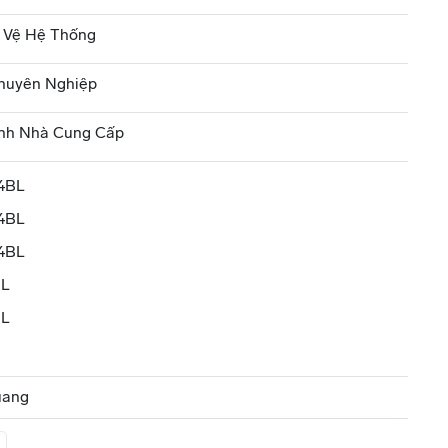
 Vệ Hệ Thống
huyên Nghiệp
nh Nhà Cung Cấp
4BL
4BL
4BL
BL
BL
uang