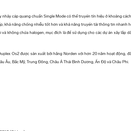
 nhảy cáp quang chuẩn Single Mode có thể truyền tín hiệu ở khoảng cách 
ấp, khả năng chống nhiễu tốt hơn và khả năng truyền tải thông tin nhanh h
hói và không chứa halogen, mục đích là để sử dụng cho các dự án xây lắp 
plex Os2 được sản xuất bởi hãng Norden với hơn 20 năm hoạt động, đã
hâu Âu, Bắc Mỹ, Trung Đông, Châu Á Thái Bình Dương, Ấn Độ và Châu Phi.