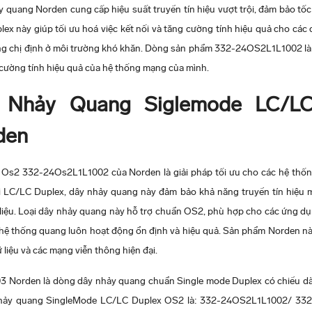
 quang Norden cung cấp hiệu suất truyền tín hiệu vượt trội, đảm bảo tốc
ex này giúp tối ưu hoá việc kết nối và tăng cường tính hiệu quả cho các
năng chị định ở môi trường khó khăn. Dòng sản phẩm 332-24OS2L1L1002 l
 cường tính hiệu quả của hệ thống mạng của mình.
 Nhảy Quang Siglemode LC/LC
den
s2 332-24Os2L1L1002 của Norden là giải pháp tối ưu cho các hệ thống 
nối LC/LC Duplex, dây nhảy quang này đảm bảo khả năng truyền tín hiệu
ữ liệu. Loại dây nhảy quang này hỗ trợ chuẩn OS2, phù hợp cho các ứng 
 hệ thống quang luôn hoạt động ổn định và hiệu quả. Sản phẩm Norden nà
ữ liệu và các mạng viễn thông hiện đại.
Norden là dòng dây nhảy quang chuẩn Single mode Duplex có chiều dài 
nhảy quang SingleMode LC/LC Duplex OS2 là: 332-24OS2L1L1002/ 3