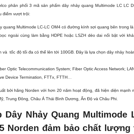
telco phân phối 3 mã sản phẩm dây nhảy quang Multimode LC LC 
điểm vượt trội:
 quang Multimode LC-LC OM4 có đường kính sợi quang bên trong là 0
bọc ngoài cùng làm bằng HDPE hoặc LSZH dẻo dai nổi bật với khả
 và tốc độ tối đa có thể lên tới 100GB. Đây là lựa chọn dây nhảy hoàn 
er Optic Telecommunication System; Fiber Optic Access Network; LAN;
tive Device Termination, FTTx, FTTH…
ất bởi hãng Norden với hơn 20 năm hoạt động, đã hiện diện mạnh m
Mỹ, Trung Đông, Châu Á Thái Bình Dương, Ấn Độ và Châu Phi.
p Dây Nhảy Quang Multimode
 Norden đảm bảo chất lượng