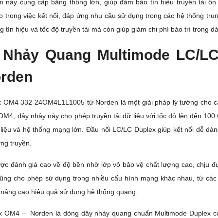
 này cung cấp băng thông lớn, giúp đảm bảo tín hiệu truyền tải ổn
o trong việc kết nối, đáp ứng nhu cầu sử dụng trong các hệ thống tru
tín hiệu và tốc độ truyền tải mà còn giúp giảm chi phí bảo trì trong dà
 Nhảy Quang Multimode LC/LC
rden
 OM4 332-24OM4L1L1005 từ Norden là một giải pháp lý tưởng cho cá
n OM4, dây nhảy này cho phép truyền tải dữ liệu với tốc độ lên đến 10
liệu và hệ thống mạng lớn. Đầu nối LC/LC Duplex giúp kết nối dễ dàn
ng truyền.
c đánh giá cao về độ bền nhờ lớp vỏ bảo vệ chất lượng cao, chịu đư
cũng cho phép sử dụng trong nhiều cấu hình mạng khác nhau, từ các
và nâng cao hiệu quả sử dụng hệ thống quang.
 OM4 – Norden là dòng dây nhảy quang chuẩn Multimode Duplex có