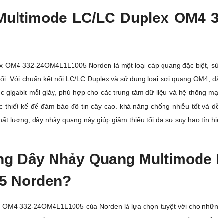
Multimode LC/LC Duplex OM4 
 OM4 332-24OM4L1L1005 Norden là một loại cáp quang đặc biệt, sử
nối. Với chuẩn kết nối LC/LC Duplex và sử dụng loại sợi quang OM4, 
hục gigabit mỗi giây, phù hợp cho các trung tâm dữ liệu và hệ thống
hiết kế để đảm bảo độ tin cậy cao, khả năng chống nhiễu tốt và dễ
chất lượng, dây nhảy quang này giúp giảm thiểu tối đa sự suy hao tín hi
ụng
Dây Nhảy Quang Multimode
5 Norden?
OM4 332-24OM4L1L1005 của Norden là lựa chọn tuyệt vời cho những ai