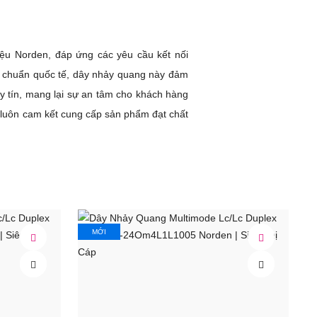
u Norden, đáp ứng các yêu cầu kết nối
iêu chuẩn quốc tế, dây nhảy quang này đảm
y tín, mang lại sự an tâm cho khách hàng
 luôn cam kết cung cấp sản phẩm đạt chất
multi-mode and single mode variants.
LC, MTRJ, E2000 connector in simplex and
oused within LSHF plastic shell possible,
MỚI