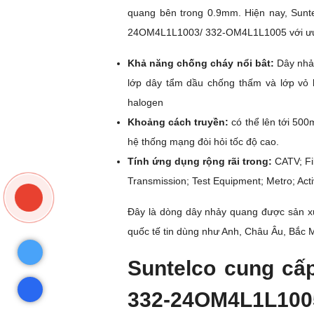
quang bên trong 0.9mm. Hiện nay, Sun
24OM4L1L1003/ 332-OM4L1L1005 với ưu 
Khả năng chống cháy nổi bât:
Dây nhảy
lớp dây tẩm dầu chống thấm và lớp vỏ 
halogen
Khoảng cách truyền:
có thể lên tới 500m
hệ thống mạng đòi hỏi tốc độ cao.
Tính ứng dụng rộng rãi trong:
CATV; Fib
Transmission; Test Equipment; Metro; Ac
Đây là dòng dây nhảy quang được sản xu
quốc tế tin dùng như Anh, Châu Âu, Bắc 
Suntelco cung cấ
332-24OM4L1L1005