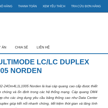
IỎ HÀNG
THANH TOÁN
XEM YÊU THÍCH
TRA CỨU ĐƠN HÀNG
 ÁN
CHIA SẺ
LIÊN HỆ
LTIMODE LC/LC DUPLEX
005 NORDEN
-24Om4L1L1005 Norden là loại cáp quang cao cấp được thiết
anh chóng và ổn định trong các hệ thống mạng. Cáp quang OM4
hợp cho các ứng dụng yêu cầu băng thông cao như Data Center
ex giúp kết nối nhanh chóng, tiết kiệm thời gian và tăng tính