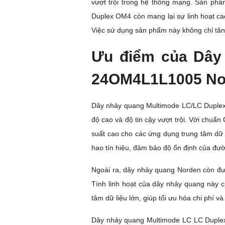
vượt trội trong hệ thống mạng. Sản phẩm
Duplex OM4 còn mang lại sự linh hoạt ca
Việc sử dụng sản phẩm này không chỉ tăng 
Ưu điểm của Dây
24OM4L1L1005 No
Dây nhảy quang Multimode LC/LC Duplex
độ cao và độ tin cậy vượt trội. Với chuẩ
suất cao cho các ứng dụng trung tâm dữ 
hao tín hiệu, đảm bảo độ ổn định của đườ
Ngoài ra, dây nhảy quang Norden còn đượ
Tính linh hoạt của dây nhảy quang này 
tâm dữ liệu lớn, giúp tối ưu hóa chi phí 
Dây nhảy quang Multimode LC LC Duplex