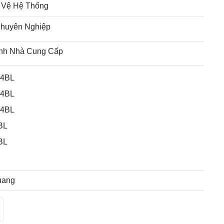
 Vệ Hệ Thống
huyên Nghiệp
nh Nhà Cung Cấp
04BL
04BL
04BL
BL
BL
uang