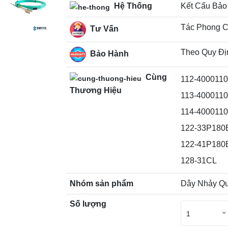
Hệ Thống
Kết Cấu Bảo
Tác Phong C
Tư Vấn
Theo Quy Đị
Bảo Hành
Cùng
112-400011
Thương Hiệu
113-400011
114-400011
122-33P180
122-41P180
128-31CL
Nhóm sản phẩm
Dây Nhảy Q
Số lượng
1