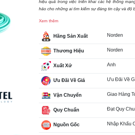
hiệu quả trong việc triển khai các hệ thống m
hảo cho những ai tìm kiếm sự đáng tin cậy và độ b
Xem thêm
Norden
Hãng Sản Xuất
Norden
Thương Hiệu
Anh
Xuất Xứ
Ưu Đãi Về G
Ưu Đãi Về Giá
Giao Hàng T
Vận Chuyển
Đạt Quy Chu
Quy Chuẩn
Nhập Khẩu 
Nguồn Gốc