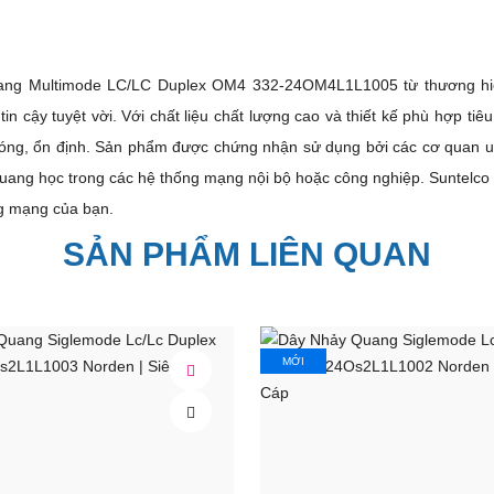
ang Multimode LC/LC Duplex OM4 332-24OM4L1L1005 từ thương hiệ
in cậy tuyệt vời. Với chất liệu chất lượng cao và thiết kế phù hợp t
hóng, ổn định. Sản phẩm được chứng nhận sử dụng bởi các cơ quan u
 quang học trong các hệ thống mạng nội bộ hoặc công nghiệp. Suntelco
ng mạng của bạn.
oused within a common outer jacket in OM1, OM2, OM3, OM4, OS1, OS2 
SẢN PHẨM LIÊN QUAN
formance hybrid or single type connector comprising of a SC, ST, FC, 
, depending on the application and a spring loaded electrical contact h
MỚI
, Bền Vững, Giao Hàng Tận Nơi Nhân Viên Rất Nhiệt Tình.
ước
- 23/11/2023