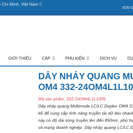
 Chí Minh, Việt Nam
XEM G
GIỚI THIỆU
CÁP
PHỤ KIỆN
DỊCH VỤ
DỰ
DÂY NHẢY QUANG MU
OM4 332-24OM4L1L1
Mã sản phẩm: 332-24OM4L1L1005
Dây nhảy quang Multimode LC/LC Duplex OM4 332
kế để cung cấp tính năng truyền tải dữ liệu nh
này có độ dài sóng truyền lên đến 850nm, phù 
và mạng doanh nghiệp. Dây nhảy quang LC/LC Dupl