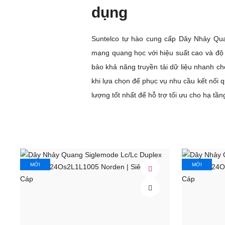
dụng
Suntelco tự hào cung cấp Dây Nhảy Qu
mạng quang học với hiệu suất cao và độ t
bảo khả năng truyền tải dữ liệu nhanh c
khi lựa chọn để phục vụ nhu cầu kết nối
lượng tốt nhất để hỗ trợ tối ưu cho hạ tầ
5 Người đánh giá
They comprise two tight buffer fibres h
Both ends are terminated with a high per
duplex. These are typically not ruggedized
making them suitable for internal use.
MỚI
MỚI
Sản Phẩm Chất Lượng
Anh Nguyễn Lê Ph