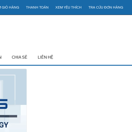
 GIỎ HÀNG
THANH TOÁN
XEM YÊU THÍCH
TRA CỨU ĐƠN HÀNG
N
CHIA SẺ
LIÊN HỆ