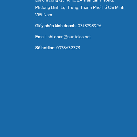
Địa chỉ công ty:
19/10/2A Trần Bình Trọng,
Phường Bình Lợi Trung, Thành Phố Hồ Chí Minh,
Việt Nam
Giấy phép kinh doanh:
0313798926
Email:
nhi.doan@suntelco.net
Số hotline:
0978632373