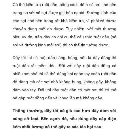
Có thể kiểm tra ruột dẫn, bằng cách đếm số sợi nhỏ bên
trong so với số sợi được ghi bên ngoài. Đường kính của
các sợi nhỏ bên trong rất khó kiểm tra, vì phải có thước
chuyên dùng mới đo được. Tuy nhiên, với một thương
hiệu uy tín, trên dây có ghi cụ thể cấu trúc ruột dẫn (số
sợi và đường kính mỗi sợi) thì có thể tin tưởng được.
Dây tốt thì có ruột dẫn sáng, bóng, nếu là dây đồng thì
ruột dẫn rất mềm dẻo. Đối với dây ruột dẫn đồng có
nhiều sợi nhỏ thì có thể dùng hai ngón tay xoắn ruột dẫn
dễ dàng mà các sợi nhỏ không bung, không gãy, không
đâm vào tay. Đối với dây ruột dẫn có một sợi thì có thể
bẻ gập ruột đồng đến vài chục lần mà không gẫy.
Thông thường, dây tốt có giá cao hơn dây dỏm với
cùng cỡ loại. Bên cạnh đó, nếu dùng dây cáp điện
kém chất lượng có thể gây ra các tác hại sau: