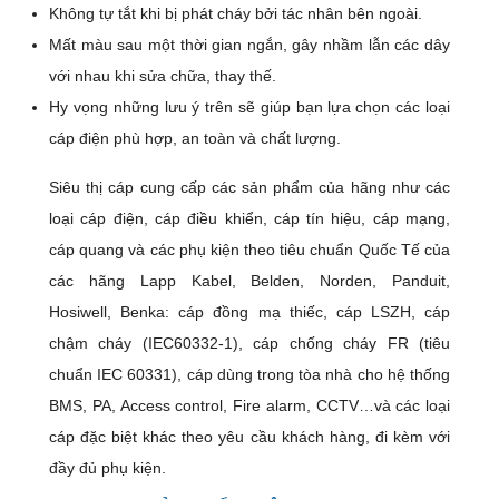
Không tự tắt khi bị phát cháy bởi tác nhân bên ngoài.
Mất màu sau một thời gian ngắn, gây nhầm lẫn các dây
với nhau khi sửa chữa, thay thế.
Hy vọng những lưu ý trên sẽ giúp bạn lựa chọn các loại
cáp điện phù hợp, an toàn và chất lượng.
Siêu thị cáp cung cấp các sản phẩm của hãng như các
loại cáp điện, cáp điều khiển, cáp tín hiệu, cáp mạng,
cáp quang và các phụ kiện theo tiêu chuẩn Quốc Tế của
các hãng Lapp Kabel, Belden, Norden, Panduit,
Hosiwell, Benka: cáp đồng mạ thiếc, cáp LSZH, cáp
chậm cháy (IEC60332-1), cáp chống cháy FR (tiêu
chuẩn IEC 60331), cáp dùng trong tòa nhà cho hệ thống
BMS, PA, Access control, Fire alarm, CCTV…và các loại
cáp đặc biệt khác theo yêu cầu khách hàng, đi kèm với
đầy đủ phụ kiện.
5 Người đánh giá