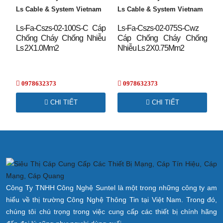
Ls Cable & System Vietnam
Ls Cable & System Vietnam
Halogen Free
IEC60754-1
Ls-Fa-Cszs-02-100S-C Cáp
Ls-Fa-Cszs-02-075S-Cwz
Acid And
IEC60754-2
Chống Cháy Chống Nhiễu
Cáp Chống Cháy Chống
Corrosive Gases
Ls 2X1.0Mm2
Nhiễu Ls 2X0.75Mm2
Smoke Density
IEC61034-2
0978632373
0978632373
Standard &
RoHS, SIRIM, TUV, BV
Approval
CHI TIẾT
CHI TIẾT
Minimum
8 X OD (static)
Bending Radius
Công Ty TNHH Công Nghệ Suntel là một trong những công ty am
hiểu về thị trường Công Nghệ Thông Tin tại Việt Nam. Trong đó,
chúng tôi chú trọng trong việc cung cấp các thiết bị chính hãng