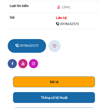
Lượt tìm kiếm
(35k)
Giá
Liên hệ
0978632373
0978632373
Mô tả
Thông số kỹ thuật