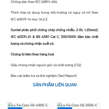
Chống dầu theo IEC 60811-404
Thích hợp sử dụng trong môi trường có nguy cơ nổ theo
IEC 60079-14 mục 16.2.2
Suntel phân phối chống cháy chống nhiễu, 2 lõi, 1.25mm2,
IEC 60331-21 & BS 6387 Cat C, 300/500V đảm bảo chất
lượng và chứng nhận xuất xứ.
Chứng từ kèm theo hàng hoá:
Giấy chứng nhận nguồn gốc và chất lượng (CQ)
Báo cáo kiểm tra và thử nghiệm (Test Report)
5 Người đánh giá
Thông số kỹ thuật
SẢN PHẨM LIÊN QUAN
Loại cáp: Cáp tín hiệu chống cháy, chống nhiễu
Hãng sản xuất: LS Cable & System (Hàn Quốc)