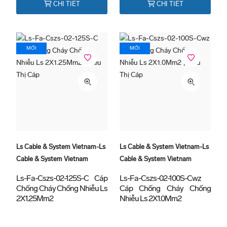
CHI TIẾT
CHI TIẾT
Biệt Là Cách Các Bạn Làm Việc Với Khách
Hàng Rất Chuyên Nghiệp.
Anh Nguyễn Hoàng Long
- 23/11/2023
MỚI
MỚI
Ls Cable & System Vietnam-Ls
Ls Cable & System Vietnam-Ls
Cable & System Vietnam
Cable & System Vietnam
Ls-Fa-Cszs-02-125S-C Cáp
Ls-Fa-Cszs-02-100S-Cwz
Chống Cháy Chống Nhiễu Ls
Cáp Chống Cháy Chống
2X1.25Mm2
Nhiễu Ls 2X1.0Mm2