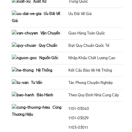
Xuất Xứ
Trung Quốc
Ưu Đãi Về
Ưu Đãi Về Giá
Giá
Vận Chuyển
Giao Hàng Toàn Quốc
Quy Chuẩn
Đạt Quy Chuẩn Quốc Tế
Nguồn Gốc
Nhập Khẩu Chất Lượng Cao
Hệ Thống
Kết Cấu Bảo Vệ Hệ Thống
Tư Vấn
Tác Phong Chuyên Nghiệp
Bảo Hành
Theo Quy Định Nhà Cung Cấp
Cùng
1101-03040
Thương Hiệu
1101-03029
1103-03011