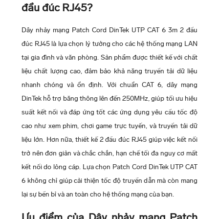
đầu đúc RJ45?
Dây nhảy mạng Patch Cord DinTek UTP CAT 6 3m 2 đầu
đúc RJ45 là lựa chọn lý tưởng cho các hệ thống mạng LAN
tại gia đình và văn phòng. Sản phẩm được thiết kế với chất
liệu chất lượng cao, đảm bảo khả năng truyền tải dữ liệu
nhanh chóng và ổn định. Với chuẩn CAT 6, dây mạng
DinTek hỗ trợ băng thông lên đến 250MHz, giúp tối ưu hiệu
suất kết nối và đáp ứng tốt các ứng dụng yêu cầu tốc độ
cao như xem phim, chơi game trực tuyến, và truyền tải dữ
liệu lớn. Hơn nữa, thiết kế 2 đầu đúc RJ45 giúp việc kết nối
trở nên đơn giản và chắc chắn, hạn chế tối đa nguy cơ mất
kết nối do lỏng cáp. Lựa chọn Patch Cord DinTek UTP CAT
6 không chỉ giúp cải thiện tốc độ truyền dẫn mà còn mang
lại sự bền bỉ và an toàn cho hệ thống mạng của bạn.
Ưu điểm của Dây nhảy mạng Patch