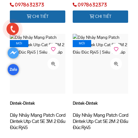
0978632373
0978632373
CHI TIẾT
CHI TIẾT
MỚI
MỚI
Dintek-Dintek
Dintek-Dintek
Dây Nhảy Mạng Patch Cord
Dây Nhảy Mạng Patch Cord
Dintek Utp Cat 5E 3M 2 Đầu
Dintek Utp Cat 5E 2M 2 Đầu
Đúc Rj45
Đúc Rj45