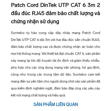
Patch Cord DinTek UTP CAT 6 3m 2
đầu đúc RJ45 đảm bảo chất lượng và
chứng nhận sử dụng
Suntelco tự hào cung cấp dây nhảy mạng Patch Cord
DinTek UTP CAT 6 dài 3m với hai đầu đúc sẵn chuẩn RJ45,
đảm bảo chất lượng cao và được chứng nhận an toàn cho
mọi hệ thống mạng. Với thiết kế đạt chuẩn CAT 6, sản phẩm
này mang lại tốc độ truyền tải ổn định và giảm thiểu nhiễu,
phù hợp cho các ứng dụng mạng văn phòng, hộ gia đình,
cũng như trong các trung tâm dữ liệu. Suntelco cam kết
mang đến sự yên tâm cho người dùng nhờ vào sản phẩm đã
qua kiểm định nghiêm ngặt, đảm bảo đáp ứng các yêu cầu
kết nối mạng chất lượng và hiệu quả.
5 Người đánh giá
Dây nhảy mạng Patch Cord DinTek 1201-04176 UTP CAT 6
SẢN PHẨM LIÊN QUAN
3m là giải pháp lý tưởng cho kết nối mạng tốc độ cao. Dây