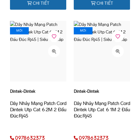
CHI TIẾT
CHI TIẾT
Tôi Rất Thích Phương Thức Phục Vụ Của
Siêu Thị Cáp. Nhân Viên Rất Nhiệt Tình Tư
MỚI
MỚI
Vấn. Sản Phẩm Chất Lượng Như Cam Kết.
Anh Phạm Hoàng Chính
- 23/11/2023
Tác Phong Chuyên Nghiệp. Lịch Hẹn
Dintek-Dintek
Dintek-Dintek
Chính Xác Đảm Bảo Tiến Độ Giao Hàng
Dây Nhảy Mạng Patch Cord
Dây Nhảy Mạng Patch Cord
Là Điều Làm Tôi Tin Tưởng.
Dintek Utp Cat 6 2M 2 Đầu
Dintek Utp Cat 6 1M 2 Đầu
Đúc Rj45
Đúc Rj45
Anh Peter Vũ
- 23/11/2023
0978632373
0978632373