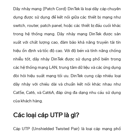
Dây nhảy mạng (Patch Cord) DinTek là loại dây cáp chuyên
dụng được sử dụng để kết nối giữa các thiết bị mạng như
switch, router, patch panel, hoặc các thiết bị đầu cuối khác
trong hệ thống mạng. Dây nhảy mạng DinTek được sản
xuất với chất lượng cao, đảm bảo khả năng truyền tải tín
hiệu ổn định và tốc độ cao. Với độ bền và tính năng chống
nhiễu tốt, dây nhảy DinTek được sử dụng phổ biến trong
các hệ thống mạng LAN, trung tâm dữ liệu và các ứng dụng
đòi hỏi hiệu suất mạng tối ưu. DinTek cung cấp nhiều loại
dây nhảy với chiều dài và chuẩn kết nối khác nhau như
Cat5e, Cat6, và Cat6A, đáp ứng đa dạng nhu cầu sử dụng
của khách hàng.
Các loại cáp UTP là gì?
Cáp UTP (Unshielded Twisted Pair) là loại cáp mạng phổ