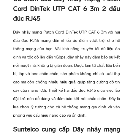
Cord DinTek UTP CAT 6 3m 2 đầu
đúc RJ45
Dây nhảy mạng Patch Cord DinTek UTP CAT 6 3m với hai
đầu đúc RJ45 mang đến nhiều ưu điểm vượt trội cho hệ
thống mạng của bạn. Với khả năng truyền tải dữ liệu ổn
định và tốc độ lên đến 1Gbps, dây nhảy này đảm bảo sự kết
nối mượt mà, không bị gián đoạn. Được làm từ chất liệu bền
bỉ, lớp vỏ bọc chắc chắn, sản phẩm không chỉ có tuổi thọ
cao mà còn chống nhiễu hiệu quả, giúp tăng cường độ tin
cậy của mạng lưới. Thiết kế hai đầu đúc RJ45 giúp việc lắp
đặt trở nên dễ dàng và đảm bảo kết nối chắc chắn. Đây là
lựa chọn lý tưởng cho cả hệ thống mạng gia đình và văn
phòng yêu cầu hiệu năng cao và ổn định.
Suntelco cung cấp Dây nhảy mạng