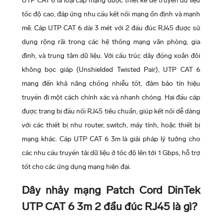
UTP CAT 6 là loại cáp mạng được thiết kế để truyền dữ liệu
tốc độ cao, đáp ứng nhu cầu kết nối mạng ổn định và mạnh
mẽ. Cáp UTP CAT 6 dài 3 mét với 2 đầu đúc RJ45 được sử
dụng rộng rãi trong các hệ thống mạng văn phòng, gia
đình, và trung tâm dữ liệu. Với cấu trúc dây đồng xoắn đôi
không bọc giáp (Unshielded Twisted Pair), UTP CAT 6
mang đến khả năng chống nhiễu tốt, đảm bảo tín hiệu
truyền đi một cách chính xác và nhanh chóng. Hai đầu cáp
được trang bị đầu nối RJ45 tiêu chuẩn, giúp kết nối dễ dàng
với các thiết bị như router, switch, máy tính, hoặc thiết bị
mạng khác. Cáp UTP CAT 6 3m là giải pháp lý tưởng cho
các nhu cầu truyền tải dữ liệu ở tốc độ lên tới 1 Gbps, hỗ trợ
tốt cho các ứng dụng mạng hiện đại.
Dây nhảy mạng Patch Cord DinTek
UTP CAT 6 3m 2 đầu đúc RJ45 là gì?