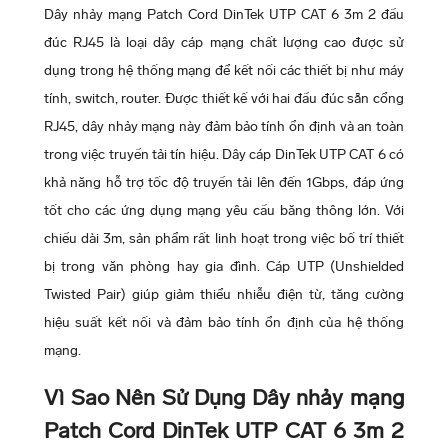
Dây nhảy mạng Patch Cord DinTek UTP CAT 6 3m 2 đầu
đúc RJ45 là loại dây cáp mạng chất lượng cao được sử
dụng trong hệ thống mạng để kết nối các thiết bị như máy
tính, switch, router. Được thiết kế với hai đầu đúc sẵn cổng
RJ45, dây nhảy mạng này đảm bảo tính ổn định và an toàn
trong việc truyền tải tín hiệu. Dây cáp DinTek UTP CAT 6 có
khả năng hỗ trợ tốc độ truyền tải lên đến 1Gbps, đáp ứng
tốt cho các ứng dụng mạng yêu cầu băng thông lớn. Với
chiều dài 3m, sản phẩm rất linh hoạt trong việc bố trí thiết
bị trong văn phòng hay gia đình. Cáp UTP (Unshielded
Twisted Pair) giúp giảm thiểu nhiễu điện từ, tăng cường
hiệu suất kết nối và đảm bảo tính ổn định của hệ thống
mạng.
Vì Sao Nên Sử Dụng
Dây nhảy mạng
Patch Cord DinTek UTP CAT 6 3m 2