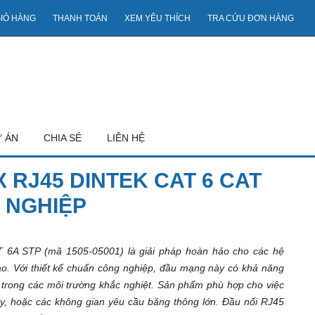
IỎ HÀNG
THANH TOÁN
XEM YÊU THÍCH
TRA CỨU ĐƠN HÀNG
 ÁN
CHIA SẺ
LIÊN HỆ
RJ45 DINTEK CAT 6 CAT
 NGHIỆP
6A STP (mã 1505-05001) là giải pháp hoàn hảo cho các hệ
ao. Với thiết kế chuẩn công nghiệp, đầu mạng này có khả năng
nh trong các môi trường khắc nghiệt. Sản phẩm phù hợp cho việc
y, hoặc các không gian yêu cầu băng thông lớn. Đầu nối RJ45