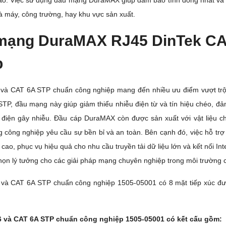
cao. Việc sử dụng đầu mạng DuraMAX giúp đảm bảo tính đồng nhất và 
 máy, công trường, hay khu vực sản xuất.
mạng DuraMAX RJ45 DinTek CA
p
 CAT 6A STP chuẩn công nghiệp mang đến nhiều ưu điểm vượt trội 
 STP, đầu mạng này giúp giảm thiểu nhiễu điện từ và tín hiệu chéo, đ
ị điện gây nhiễu. Đầu cáp DuraMAX còn được sản xuất với vật liệu ch
ng công nghiệp yêu cầu sự bền bỉ và an toàn. Bên cạnh đó, việc hỗ tr
cao, phục vụ hiệu quả cho nhu cầu truyền tải dữ liệu lớn và kết nối I
ọn lý tưởng cho các giải pháp mạng chuyên nghiệp trong môi trường c
à CAT 6A STP chuẩn công nghiệp 1505-05001 có 8 mặt tiếp xúc đượ
và CAT 6A STP chuẩn công nghiệp 1505-05001 có kết cấu gồm: