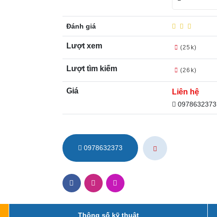
Đánh giá
Lượt xem
(25k)
Lượt tìm kiếm
(26k)
Giá
Liên hệ
0978632373
0978632373
Thông số kỹ thuật