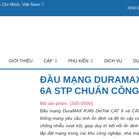
 Chí Minh, Việt Nam
XEM G
GIỚI THIỆU
CÁP
PHỤ KIỆN
DỊCH VỤ
DỰ
ĐẦU MẠNG DURAMAX 
6A STP CHUẨN CÔNG
Mã sản phẩm: 1505-05001
Đầu mạng DuraMAX RJ45 DinTek CAT 6 và CAT 
thống mạng yêu cầu tính ổn định và độ tin cậy c
chống nhiễu vượt trội, giúp duy trì kết nối ổn đị
lắp đặt mạng trong các khu công nghiệp, nhà má