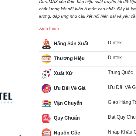
DuraMAX còn đảm bảo hiệu suất truyền tải dữ liệu
chất lượng kết nối luôn ở mức cao nhất. Đây là l
lượng, đáp ứng nhu cầu kết nối hiện đại và yêu cầ
Xem thêm
Dintek
Hãng Sản Xuất
Dintek
Thương Hiệu
Trung Quốc
Xuất Xứ
Ưu Đãi Về G
Ưu Đãi Về Giá
Giao Hàng T
Vận Chuyển
Đạt Quy Chu
Quy Chuẩn
Nhập Khẩu 
Nguồn Gốc