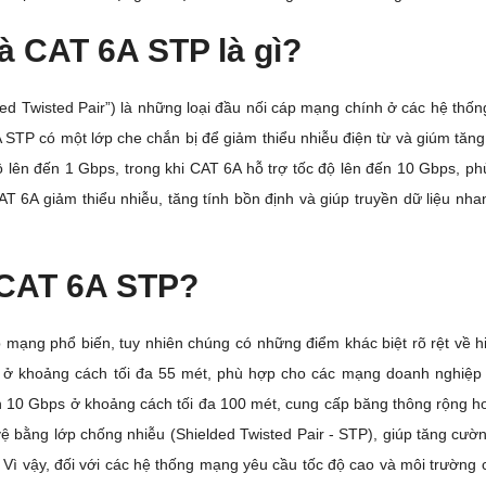
 CAT 6A STP là gì?
d Twisted Pair”) là những loại đầu nối cáp mạng chính ở các hệ thố
TP có một lớp che chắn bị để giảm thiểu nhiễu điện từ và giúm tăng 
ộ lên đến 1 Gbps, trong khi CAT 6A hỗ trợ tốc độ lên đến 10 Gbps, ph
 6A giảm thiểu nhiễu, tăng tính bồn định và giúp truyền dữ liệu nhan
 CAT 6A STP?
 mạng phổ biến, tuy nhiên chúng có những điểm khác biệt rõ rệt về 
s ở khoảng cách tối đa 55 mét, phù hợp cho các mạng doanh nghiệp 
ến 10 Gbps ở khoảng cách tối đa 100 mét, cung cấp băng thông rộng hơ
 bằng lớp chống nhiễu (Shielded Twisted Pair - STP), giúp tăng cườn
 Vì vậy, đối với các hệ thống mạng yêu cầu tốc độ cao và môi trường c