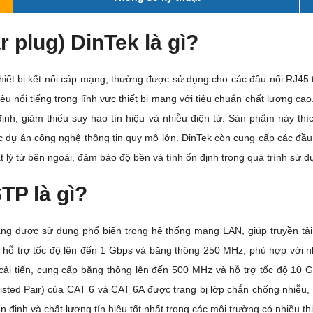
 plug) DinTek là gì?
thiết bị kết nối cáp mạng, thường được sử dụng cho các đầu nối RJ4
u nổi tiếng trong lĩnh vực thiết bị mạng với tiêu chuẩn chất lượng ca
định, giảm thiểu suy hao tín hiệu và nhiễu điện từ. Sản phẩm này t
c dự án công nghệ thông tin quy mô lớn. DinTek còn cung cấp các đầu
 lý từ bên ngoài, đảm bảo độ bền và tính ổn định trong quá trình sử d
TP là gì?
g được sử dụng phổ biến trong hệ thống mạng LAN, giúp truyền tải 
, hỗ trợ tốc độ lên đến 1 Gbps và băng thông 250 MHz, phù hợp với 
cải tiến, cung cấp băng thông lên đến 500 MHz và hỗ trợ tốc độ 10
sted Pair) của CAT 6 và CAT 6A được trang bị lớp chắn chống nhiễu, gi
định và chất lượng tín hiệu tốt nhất trong các môi trường có nhiều thiế