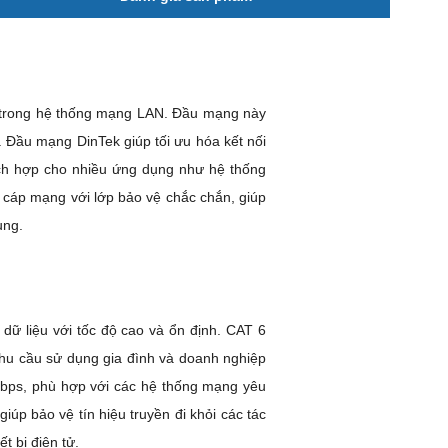
5 trong hệ thống mạng LAN. Đầu mạng này
o. Đầu mạng DinTek giúp tối ưu hóa kết nối
hích hợp cho nhiều ứng dụng như hệ thống
 cáp mạng với lớp bảo vệ chắc chắn, giúp
ụng.
dữ liệu với tốc độ cao và ổn định. CAT 6
nhu cầu sử dụng gia đình và doanh nghiệp
 Gbps, phù hợp với các hệ thống mạng yêu
úp bảo vệ tín hiệu truyền đi khỏi các tác
t bị điện tử.