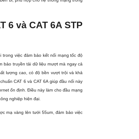
bền bỉ, phù hợp cho hệ thống mạng trong
T 6 và CAT 6A STP
trong việc đảm bảo kết nối mạng tốc độ
ảm bảo truyền tải dữ liệu mượt mà ngay cả
ất lượng cao, có độ bền vượt trội và khả
ợ chuẩn CAT 6 và CAT 6A giúp đầu nối này
nternet ổn định. Điều này làm cho đầu mạng
ông nghiệp hiện đại.
c mạ vàng lên tưới 55um, đảm bảo việc