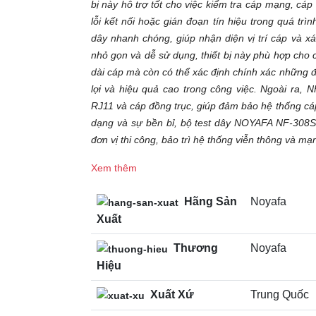
bị này hỗ trợ tốt cho việc kiểm tra cáp mạng, cáp
lỗi kết nối hoặc gián đoạn tín hiệu trong quá tr
dây nhanh chóng, giúp nhận diện vị trí cáp và xác
nhỏ gọn và dễ sử dụng, thiết bị này phù hợp cho c
dài cáp mà còn có thể xác định chính xác những đo
lợi và hiệu quả cao trong công việc. Ngoài ra,
RJ11 và cáp đồng trục, giúp đảm bảo hệ thống cáp 
dạng và sự bền bỉ, bộ test dây NOYAFA NF-308S đ
đơn vị thi công, bảo trì hệ thống viễn thông và mạ
Xem thêm
Hãng Sản
Noyafa
Xuất
Thương
Noyafa
Hiệu
Xuất Xứ
Trung Quốc