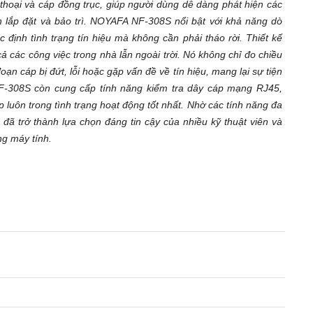
 thoại và cáp đồng trục, giúp người dùng dễ dàng phát hiện các
ình lắp đặt và bảo trì. NOYAFA NF-308S nổi bật với khả năng dò
 định tình trạng tín hiệu mà không cần phải tháo rời. Thiết kế
ả các công việc trong nhà lẫn ngoài trời. Nó không chỉ đo chiều
ạn cáp bị đứt, lỗi hoặc gặp vấn đề về tín hiệu, mang lại sự tiện
 NF-308S còn cung cấp tính năng kiểm tra dây cáp mạng RJ45,
luôn trong tình trạng hoạt động tốt nhất. Nhờ các tính năng đa
ã trở thành lựa chọn đáng tin cậy của nhiều kỹ thuật viên và
ng máy tính.