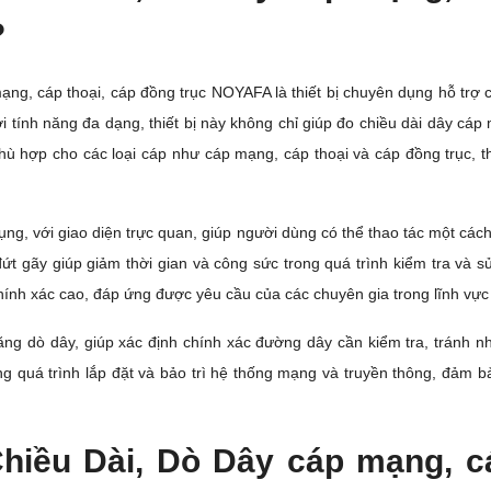
?
ng, cáp thoại, cáp đồng trục NOYAFA là thiết bị chuyên dụng hỗ trợ các
i tính năng đa dạng, thiết bị này không chỉ giúp đo chiều dài dây cáp m
phù hợp cho các loại cáp như cáp mạng, cáp thoại và cáp đồng trục,
ụng, với giao diện trực quan, giúp người dùng có thể thao tác một cách
í đứt gãy giúp giảm thời gian và công sức trong quá trình kiểm tra v
hính xác cao, đáp ứng được yêu cầu của các chuyên gia trong lĩnh vực
g dò dây, giúp xác định chính xác đường dây cần kiểm tra, tránh n
ong quá trình lắp đặt và bảo trì hệ thống mạng và truyền thông, đảm 
hiều Dài, Dò Dây cáp mạng, c