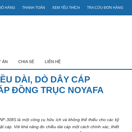
IỎ HÀNG
THANH TOÁN
XEM YÊU THÍCH
TRA CỨU ĐƠN HÀNG
 ÁN
CHIA SẺ
LIÊN HỆ
IỀU DÀI, DÒ DÂY CÁP
CÁP ĐỒNG TRỤC NOYAFA
NF-308S là một công cụ hữu ích và không thể thiếu cho các kỹ
đặt cáp. Với khả năng đo chiều dài cáp một cách chính xác, thiết