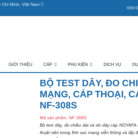
 Chí Minh, Việt Nam
XEM G
GIỚI THIỆU
CÁP
PHỤ KIỆN
DỊCH VỤ
DỰ
BỘ TEST DÂY, ĐO CH
MẠNG, CÁP THOẠI, 
NF-308S
Mã sản phẩm: NF-308S
Bộ test dây, đo chiều dài và dò dây cáp NOYAFA 
thuật viên trong lĩnh vực mạng viễn thông và lắp 