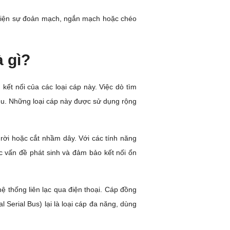
t hiện sự đoản mạch, ngắn mạch hoặc chéo
à gì?
kết nối của các loại cáp này. Việc dò tìm
iệu. Những loại cáp này được sử dụng rộng
o rời hoặc cắt nhầm dây. Với các tính năng
ác vấn đề phát sinh và đảm bảo kết nối ổn
ệ thống liên lạc qua điện thoại. Cáp đồng
l Serial Bus) lại là loại cáp đa năng, dùng