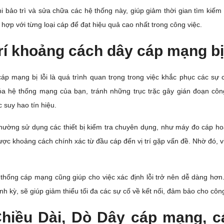
hi bảo trì và sửa chữa các hệ thống này, giúp giảm thời gian tìm kiếm 
 hợp với từng loại cáp để đạt hiệu quả cao nhất trong công việc.
rí khoảng cách dây cáp mạng bị l
cáp mạng bị lỗi là quá trình quan trọng trong việc khắc phục các sự
 hệ thống mạng của bạn, tránh những trục trặc gây gián đoạn công
suy hao tín hiệu.
ên thường sử dụng các thiết bị kiểm tra chuyên dụng, như máy đo cáp ho
h được khoảng cách chính xác từ đầu cáp đến vị trí gặp vấn đề. Nhờ đó,
ệ thống cáp mạng cũng giúp cho việc xác định lỗi trở nên dễ dàng hơn
ịnh kỳ, sẽ giúp giảm thiểu tối đa các sự cố về kết nối, đảm bảo cho côn
hiều Dài, Dò Dây cáp mạng, c