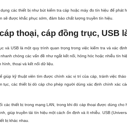
ử dụng các thiết bị như bút kiểm tra cáp hoặc máy đo tín hiệu để phá
rên sẽ được khắc phục sớm, đảm bảo chất lượng truyền tín hiệu.
áp thoại, cáp đồng trục, USB l
c và USB là một quy trình quan trọng trong việc kiểm tra và xác định 
 nhanh chóng các vấn đề như ngắt kết nối, hỏng hóc hoặc nhiễu tín h
hình, thoại và kết nối dữ liệu.
để giúp kỹ thuật viên tìm được chính xác vị trí của cáp, tránh việc thá
liên tục, các thiết bị dò cáp cho phép người dùng xác định chính xác c
 các thiết bị trong mạng LAN, trong khi đó cáp thoại được dùng cho h
nh, giúp truyền tải tín hiệu một cách ổn định và ít nhiễu. USB (Universa
hiết bị khác nhau.